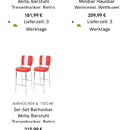
Akita, Barstuhl
Minibar Hausbar
Tresenhocker, Retro
Weinregal, Weltkugel
50er Jahre Design,
rollbar, Ø 42cm
181,99
€
209,99
€
Kunstleder ~ schwarz-
Eukalyptusholz MVG-
Lieferzeit: 3
Lieferzeit: 3
weiß
zertifiziert
Werktage
Werktage
BARHOCKER & -TISCHE
2er-Set Barhocker
Akita, Barstuhl
Tresenhocker, Retro
50er Jahre Design,
215,99
€