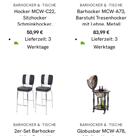
BARHOCKER & -TISCHE
BARHOCKER & -TISCHE
Hocker MCW-C22,
Barhocker MCW-A73,
Sitzhocker
Barstuhl Tresenhocker
Schminkhocker,
mit Lehne, Metall
höhenverstellbar Ø
Industriedesign ~
50,99
€
83,99
€
35cm ~ Textil, grau
schwarz
Lieferzeit: 3
Lieferzeit: 3
Werktage
Werktage
BARHOCKER & -TISCHE
BARHOCKER & -TISCHE
2er-Set Barhocker
Globusbar MCW-A78,