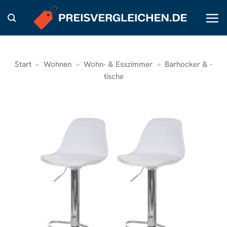
Zum
Inhalt
springen
Start
»
Wohnen
»
Wohn- & Esszimmer
»
Barhocker & -
tische