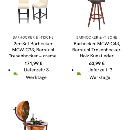
BARHOCKER & -TISCHE
BARHOCKER & -TISCHE
2er-Set Barhocker
Barhocker MCW-C43,
MCW-C33, Barstuhl
Barstuhl Tresenhocker,
Tresenhocker ~ creme,
Holz Kunstleder
dunkle Beine, Leder
drehbar ~ braun
171,99
€
63,99
€
Lieferzeit: 3
Lieferzeit: 3
Werktage
Werktage