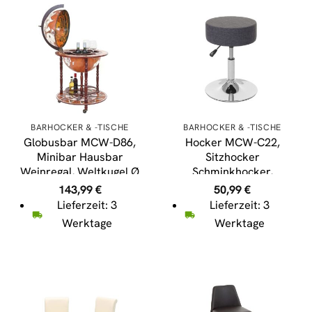
BARHOCKER & -TISCHE
BARHOCKER & -TISCHE
Globusbar MCW-D86,
Hocker MCW-C22,
Minibar Hausbar
Sitzhocker
Weinregal, Weltkugel Ø
Schminkhocker,
45cm rollbar
höhenverstellbar Ø
143,99
€
50,99
€
Eukalyptusholz MVG-
35cm ~ Textil, grau
Lieferzeit: 3
Lieferzeit: 3
zertifiziert
Werktage
Werktage