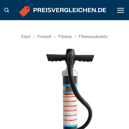
Zum
Inhalt
springen
Start
»
Freizeit
»
Fitness
»
Fitnesszubehör