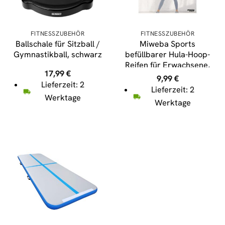
FITNESSZUBEHÖR
FITNESSZUBEHÖR
Ballschale für Sitzball /
Miweba Sports
Gymnastikball, schwarz
befüllbarer Hula-Hoop-
Reifen für Erwachsene,
17,99
€
0,85kg, Durchmesser
9,99
€
Lieferzeit: 2
93cm, 8-teilig, Stahl
Lieferzeit: 2
(Lila/Grau)
Werktage
Werktage