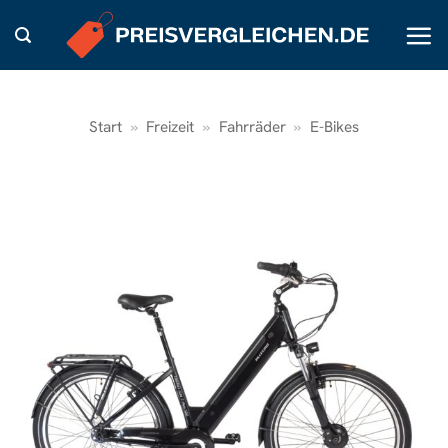
Zum
Inhalt
springen
Start
»
Freizeit
»
Fahrräder
»
E-Bikes