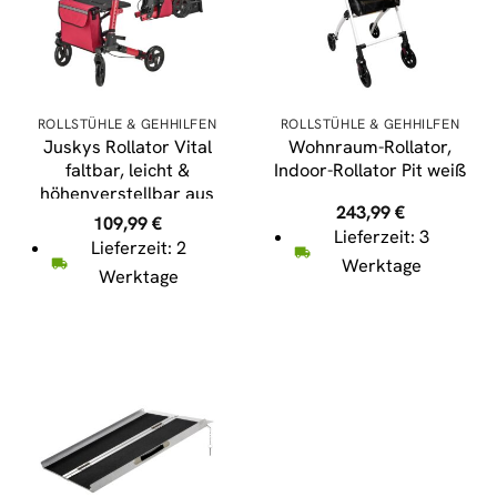
ROLLSTÜHLE & GEHHILFEN
ROLLSTÜHLE & GEHHILFEN
Juskys Rollator Vital
Wohnraum-Rollator,
faltbar, leicht &
Indoor-Rollator Pit weiß
höhenverstellbar aus
243,99
€
Aluminium bis 130 kg
109,99
€
Lieferzeit: 3
mit Sitz Rot
Lieferzeit: 2
Werktage
Werktage