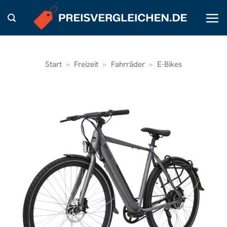
Zum
Inhalt
springen
Start
»
Freizeit
»
Fahrräder
»
E-Bikes