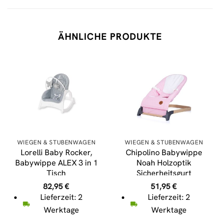
ÄHNLICHE PRODUKTE
WIEGEN & STUBENWAGEN
WIEGEN & STUBENWAGEN
Lorelli Baby Rocker,
Chipolino Babywippe
Babywippe ALEX 3 in 1
Noah Holzoptik
Tisch
Sicherheitsgurt
Vibrationsfunktion, 4
ergonomisches Design
82,95
€
51,95
€
Melodien grau hellgrau
bis 9 kg rosa
Lieferzeit: 2
Lieferzeit: 2
Werktage
Werktage