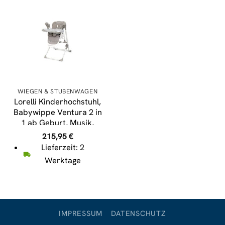
WIEGEN & STUBENWAGEN
Lorelli Kinderhochstuhl,
Babywippe Ventura 2 in
1 ab Geburt, Musik,
verstellbar beige grau
215,95
€
Lieferzeit: 2
Werktage
IMPRESSUM
DATENSCHUTZ