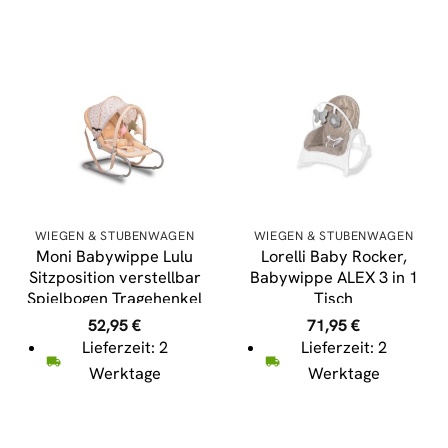
WIEGEN & STUBENWAGEN
WIEGEN & STUBENWAGEN
Moni Babywippe Lulu
Lorelli Baby Rocker,
Sitzposition verstellbar
Babywippe ALEX 3 in 1
Spielbogen Tragehenkel
Tisch
Metallrahmen in beige
Vibrationsfunktion, 4
52,95
€
71,95
€
Melodien beige Sterne
Lieferzeit: 2
Lieferzeit: 2
Werktage
Werktage