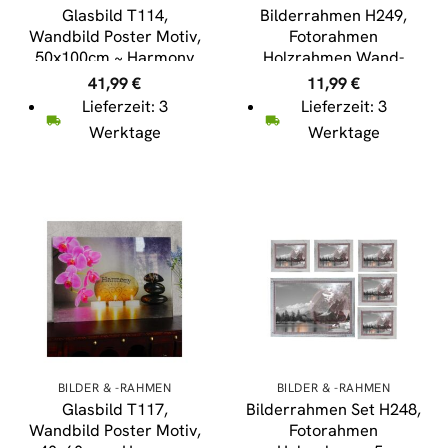
Glasbild T114,
Bilderrahmen H249,
Wandbild Poster Motiv,
Fotorahmen
50x100cm ~ Harmony
Holzrahmen Wand-
Rahmen, 26x36cm
41,99
€
11,99
€
Shabby-Look Landhaus
Lieferzeit: 3
Lieferzeit: 3
~ weiß
Werktage
Werktage
BILDER & -RAHMEN
BILDER & -RAHMEN
Glasbild T117,
Bilderrahmen Set H248,
Wandbild Poster Motiv,
Fotorahmen