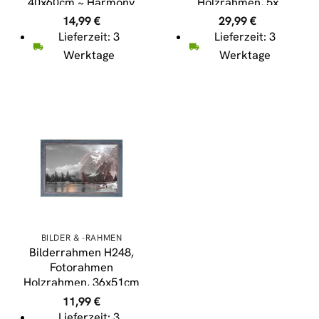
40x60cm ~ Harmony
Holzrahmen, 5x
19x24cm 1x 36x51cm
14,99
€
29,99
€
Shabby Landhaus ~
Lieferzeit: 3
Lieferzeit: 3
weiß
Werktage
Werktage
BILDER & -RAHMEN
Bilderrahmen H248,
Fotorahmen
Holzrahmen, 36x51cm
Shabby-Look Landhaus
11,99
€
~ grau
Lieferzeit: 3