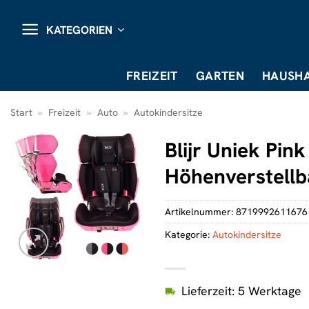
Zum
Inhalt
KATEGORIEN
springen
FREIZEIT
GARTEN
HAUSHA
Start
»
Freizeit
»
Auto
»
Autokindersitze
Blijr Uniek Pin
Höhenverstellb
Artikelnummer:
8719992611676
Kategorie:
Autokindersitze
Lieferzeit: 5 Werktage