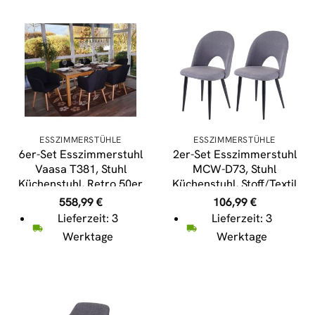
ESSZIMMERSTÜHLE
ESSZIMMERSTÜHLE
6er-Set Esszimmerstuhl
2er-Set Esszimmerstuhl
Vaasa T381, Stuhl
MCW-D73, Stuhl
Küchenstuhl, Retro 50er
Küchenstuhl, Stoff/Textil
Jahre Design ~ Textil,
~ dunkelgrau
558,99
€
106,99
€
dunkelgrau, helle Beine
Lieferzeit: 3
Lieferzeit: 3
Werktage
Werktage