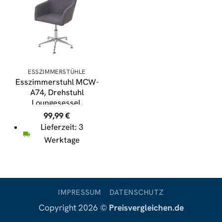
ESSZIMMERSTÜHLE
Esszimmerstuhl MCW-
A74, Drehstuhl
Loungesessel,
höhenverstellbar ~
99,99
€
Textil, grau
Lieferzeit: 3
Werktage
IMPRESSUM
DATENSCHUTZ
Copyright 2026 ©
Preisvergleichen.de