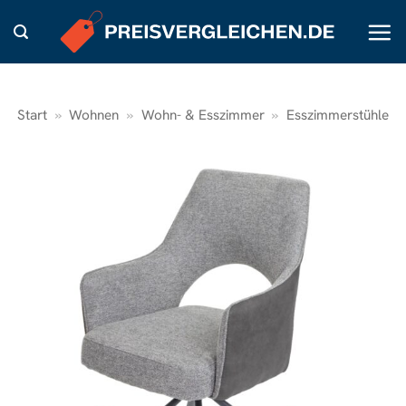
Zum
Inhalt
springen
Start
»
Wohnen
»
Wohn- & Esszimmer
»
Esszimmerstühle