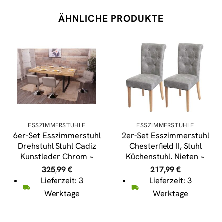
ÄHNLICHE PRODUKTE
ESSZIMMERSTÜHLE
ESSZIMMERSTÜHLE
6er-Set Esszimmerstuhl
2er-Set Esszimmerstuhl
Drehstuhl Stuhl Cadiz
Chesterfield II, Stuhl
Kunstleder Chrom ~
Küchenstuhl, Nieten ~
taupe-grau
Stoff/Textil hellgrau,
325,99
€
217,99
€
helle Beine
Lieferzeit: 3
Lieferzeit: 3
Werktage
Werktage