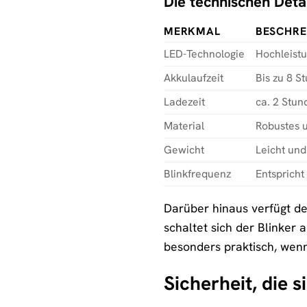
Die technischen Detai
MERKMAL
BESCHRE
LED-Technologie
Hochleistu
Akkulaufzeit
Bis zu 8 S
Ladezeit
ca. 2 Stu
Material
Robustes 
Gewicht
Leicht un
Blinkfrequenz
Entsprich
Darüber hinaus verfügt der
schaltet sich der Blinker
besonders praktisch, wenn
Sicherheit, die s