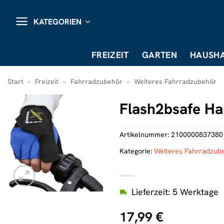
Zum
Inhalt
KATEGORIEN
springen
FREIZEIT
GARTEN
HAUSHA
Start
»
Freizeit
»
Fahrradzubehör
»
Weiteres Fahrradzubehör
Flash2bsafe Ha
Artikelnummer:
2100000837380
Kategorie:
Weiteres Fahrradzub
Lieferzeit: 5 Werktage
17,99
€