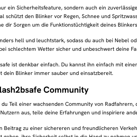
nur ein Sicherheitsfeature, sondern auch ein zuverlässig
l schützt den Blinker vor Regen, Schnee und Spritzwass
ne dir Sorgen um die Funktionstüchtigkeit deines Blinke
ders hell und leuchtstark, sodass du auch bei Nebel od
 bei schlechtem Wetter sicher und unbeschwert deine Fa
safe ist denkbar einfach. Du kannst ihn einfach mit ei
t dein Blinker immer sauber und einsatzbereit.
Flash2bsafe Community
t du Teil einer wachsenden Community von Radfahrern, d
utzern aus, teile deine Erfahrungen und inspiriere ander
nen Beitrag zu einer sichereren und freundlicheren Verke
t geben, ihre Sicherheit selbst in die Hand zu nehmen un