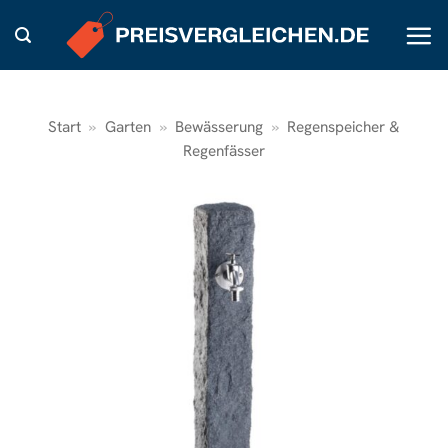
Zum
Inhalt
springen
Start
»
Garten
»
Bewässerung
»
Regenspeicher &
Regenfässer