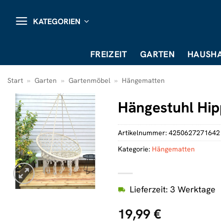
Zum
Inhalt
KATEGORIEN
springen
FREIZEIT
GARTEN
HAUSHA
Start
»
Garten
»
Gartenmöbel
»
Hängematten
Hängestuhl Hip
Artikelnummer:
4250627271642
Kategorie:
Hängematten
Lieferzeit: 3 Werktage
19,99
€