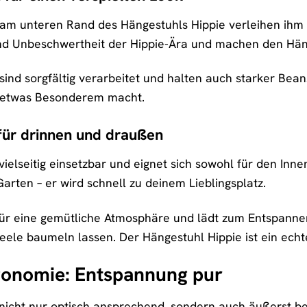
am unteren Rand des Hängestuhls Hippie verleihen ihm e
 und Unbeschwertheit der Hippie-Ära und machen den Hän
nd sorgfältig verarbeitet und halten auch starker Beans
u etwas Besonderem macht.
 für drinnen und draußen
 vielseitig einsetzbar und eignet sich sowohl für den I
arten – er wird schnell zu deinem Lieblingsplatz.
ür eine gemütliche Atmosphäre und lädt zum Entspannen 
ele baumeln lassen. Der Hängestuhl Hippie ist ein echter
gonomie: Entspannung pur
 nicht nur optisch ansprechend, sondern auch äußerst be