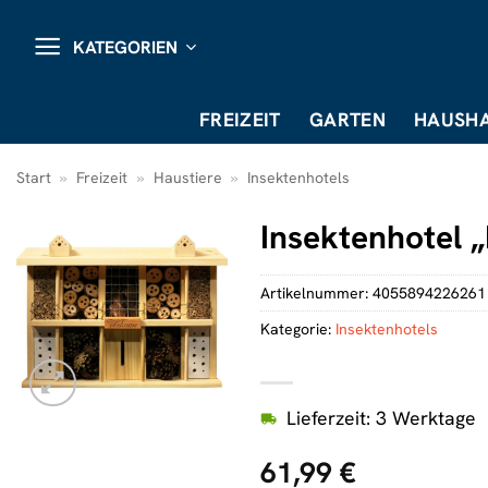
Zum
Inhalt
KATEGORIEN
springen
FREIZEIT
GARTEN
HAUSHA
Start
»
Freizeit
»
Haustiere
»
Insektenhotels
Insektenhotel „
Artikelnummer:
4055894226261
Kategorie:
Insektenhotels
Lieferzeit: 3 Werktage
61,99
€