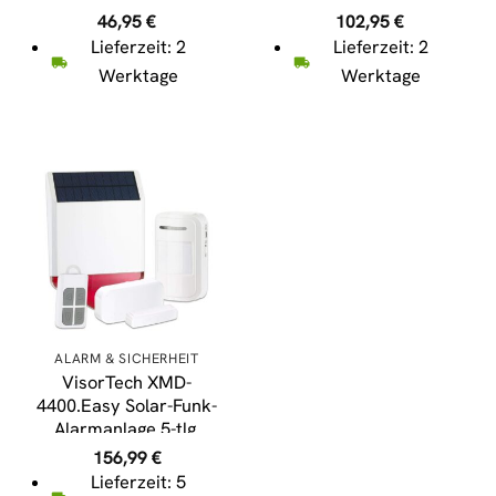
Kommunikation, USB
Temperaturanzeige
46,95
€
102,95
€
Adapter rosa
Lieferzeit: 2
Lieferzeit: 2
Werktage
Werktage
ALARM & SICHERHEIT
VisorTech XMD-
4400.Easy Solar-Funk-
Alarmanlage 5-tlg.
156,99
€
Lieferzeit: 5