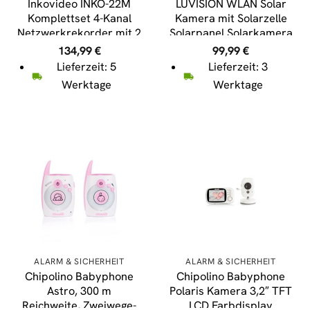
Inkovideo INKO-22M
LUVISION WLAN Solar
Komplettset 4-Kanal
Kamera mit Solarzelle
Netzwerkrekorder mit 2
Solarpanel Solarkamera
x Full HD 3MP
Tuya App Alexa
134,99
€
99,99
€
Überwachungskameras
kompatibel
Lieferzeit: 5
Lieferzeit: 3
Werktage
Werktage
ALARM & SICHERHEIT
ALARM & SICHERHEIT
Chipolino Babyphone
Chipolino Babyphone
Astro, 300 m
Polaris Kamera 3,2″ TFT
Reichweite, Zweiwege-
LCD Farbdisplay