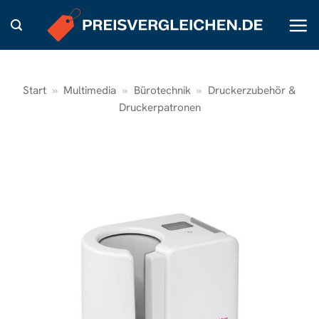
Zum
Inhalt
springen
Start
»
Multimedia
»
Bürotechnik
»
Druckerzubehör &
Druckerpatronen