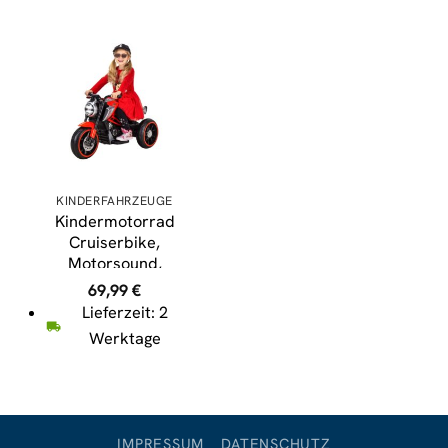
KINDERFAHRZEUGE
Kindermotorrad
Cruiserbike,
Motorsound,
Bremsautomatik, 36
69,99
€
Watt, 2x 6 Volt,
Lieferzeit: 2
Hartplastikreifen, LED
Werktage
(Rot)
IMPRESSUM
DATENSCHUTZ