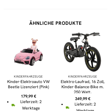
ÄHNLICHE PRODUKTE
KINDERFAHRZEUGE
KINDERFAHRZEUGE
Kinder-Elektroauto VW
Elektro-Laufrad, 16 Zoll,
Beetle Lizenziert (Pink)
Kinder-Balance-Bike m.
250 Watt,
179,99
€
Scheibenbremsen, 3
349,99
€
Lieferzeit: 2
Geschwindigkeitsstufen
Lieferzeit: 2
(Gelb)
Werktage
Werktage