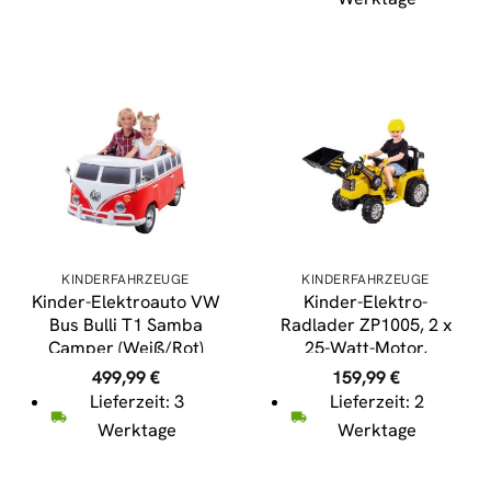
KINDERFAHRZEUGE
KINDERFAHRZEUGE
Kinder-Elektroauto VW
Kinder-Elektro-
Bus Bulli T1 Samba
Radlader ZP1005, 2 x
Camper (Weiß/Rot)
25-Watt-Motor,
Fernbedienung, LED,
499,99
€
159,99
€
Bremsautomatik, Hupe,
Lieferzeit: 3
Lieferzeit: 2
12 V (Gelb)
Werktage
Werktage