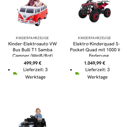
KINDERFAHRZEUGE
KINDERFAHRZEUGE
Kinder-Elektroauto VW
Elektro-Kinderquad S-10,
Bus Bulli T1 Samba
Pocket-Quad mit 1000 Watt
Camper (Weiß/Rot)
Federung,
Scheiben-/Trommelbremse
499,99
€
1.049,99
€
bis 20 km/h (Metallic/Rot)
Lieferzeit: 3
Lieferzeit: 3
Werktage
Werktage