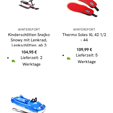
WINTERSPORT
WINTERSPORT
Kinderschlitten Snejko
Thermo Soles XL 42 1/2
Snowy mit Lenkrad,
– 44
Lenkschlitten, ab 3
109,99
€
Jahre mit Zugseil rosa
104,95
€
Lieferzeit: 5
Lieferzeit: 2
Werktage
Werktage