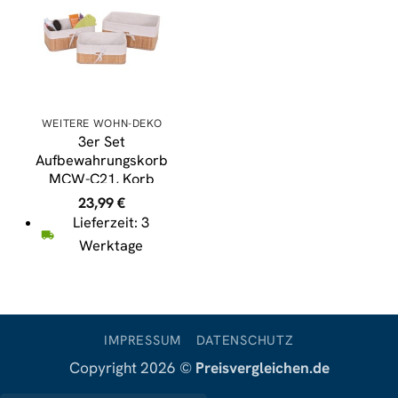
WEITERE WOHN-DEKO
3er Set
Aufbewahrungskorb
MCW-C21, Korb
Aufbewahrungsbox
23,99
€
Ordnungsbox
Lieferzeit: 3
Sortierbox Regalkorb,
Werktage
Bambus ~ naturfarben
IMPRESSUM
DATENSCHUTZ
Copyright 2026 ©
Preisvergleichen.de