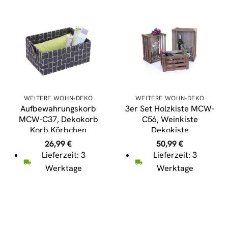
WEITERE WOHN-DEKO
WEITERE WOHN-DEKO
Aufbewahrungskorb
3er Set Holzkiste MCW-
MCW-C37, Dekokorb
C56, Weinkiste
Korb Körbchen
Dekokiste
Aufbewahrung
Aufbewahrungskiste
26,99
€
50,99
€
Regalkorb Deko
Obstkiste, Shabby-Look
Lieferzeit: 3
Lieferzeit: 3
12x28x20cm ~
Vintage ~ braun,
Werktage
Werktage
dunkelgrau
shabby