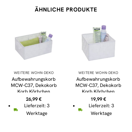
ÄHNLICHE PRODUKTE
WEITERE WOHN-DEKO
WEITERE WOHN-DEKO
Aufbewahrungskorb
Aufbewahrungskorb
MCW-C37, Dekokorb
MCW-C37, Dekokorb
Korb Körbchen
Korb Körbchen
Aufbewahrung
Aufbewahrung
26,99
€
19,99
€
Regalkorb Deko
Regalkorb Deko
Lieferzeit: 3
Lieferzeit: 3
12x28x20cm ~ weiß
12x19x19cm ~ weiß
Werktage
Werktage