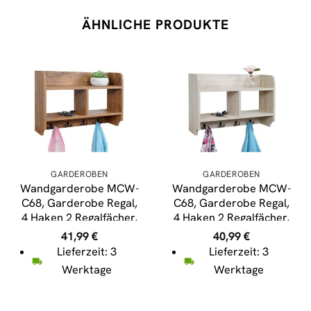
ÄHNLICHE PRODUKTE
GARDEROBEN
GARDEROBEN
Wandgarderobe MCW-
Wandgarderobe MCW-
C68, Garderobe Regal,
C68, Garderobe Regal,
4 Haken 2 Regalfächer,
4 Haken 2 Regalfächer,
41x60x19cm 3D-
41x60x19cm 3D-
41,99
€
40,99
€
Struktur ~ Wildeiche-
Struktur ~ Eiche-Optik
Lieferzeit: 3
Lieferzeit: 3
Optik
Werktage
Werktage