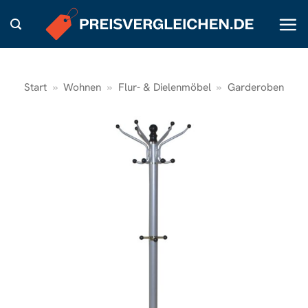
Zum
Inhalt
springen
Start
»
Wohnen
»
Flur- & Dielenmöbel
»
Garderoben