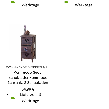
Vintage 157x57x38cm
Werktage
Werktage
WOHNWÄNDE, VITRINEN & REGALE
Kommode Sues,
Schubladenkommode
Schrank, 3 Schubladen
mit Herzen
54,99
€
55x29x25cm, Shabby-
Lieferzeit: 3
Look, Vintage ~ braun
Werktage