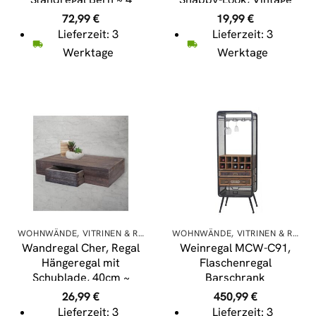
Böden, Höhe 90cm
weiß
72,99
€
19,99
€
Lieferzeit: 3
Lieferzeit: 3
Werktage
Werktage
WOHNWÄNDE, VITRINEN & REGALE
WOHNWÄNDE, VITRINEN & REGALE
Wandregal Cher, Regal
Weinregal MCW-C91,
Hängeregal mit
Flaschenregal
Schublade, 40cm ~
Barschrank
braun shabby
Weinständer für 10
26,99
€
450,99
€
Flaschen, Tanne Holz
Lieferzeit: 3
Lieferzeit: 3