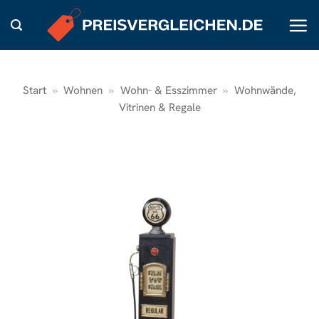
Zum
Inhalt
springen
Start
»
Wohnen
»
Wohn- & Esszimmer
»
Wohnwände,
Vitrinen & Regale