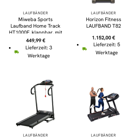
LAUFBÄNDER
LAUFBÄNDER
Miweba Sports
Horizon Fitness
Laufband Home Track
LAUFBAND T82
HT1000F, klappbar, mit
1.152,00
€
Steigung, 1-16km/h,
449,99
€
Lieferzeit: 5
Quick-Speed, Safety-
Lieferzeit: 3
Key (Weiß)
Werktage
Werktage
LAUFBÄNDER
LAUFBÄNDER