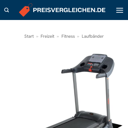
Zum
Inhalt
springen
Start
»
Freizeit
»
Fitness
»
Laufbänder