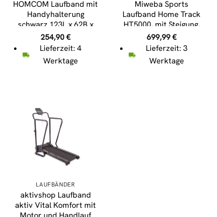
HOMCOM Laufband mit
Miweba Sports
Handyhalterung
Laufband Home Track
schwarz 123L x 62B x
HT5000, mit Steigung,
117H cm
2000 Watt, große
254,90
€
699,99
€
Lauffläche, 1-18 km/h
Lieferzeit: 4
Lieferzeit: 3
(Schwarz)
Werktage
Werktage
LAUFBÄNDER
aktivshop Laufband
aktiv Vital Komfort mit
Motor und Handlauf