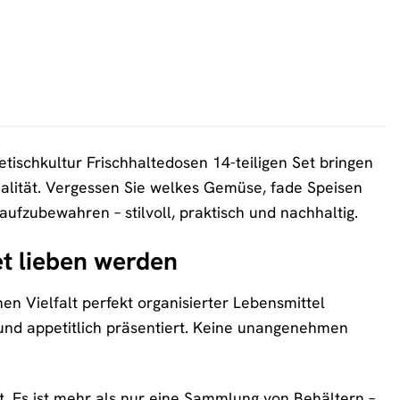
uetischkultur Frischhaltedosen 14-teiligen Set bringen
alität. Vergessen Sie welkes Gemüse, fade Speisen
ufzubewahren – stilvoll, praktisch und nachhaltig.
t lieben werden
en Vielfalt perfekt organisierter Lebensmittel
t und appetitlich präsentiert. Keine unangenehmen
ät. Es ist mehr als nur eine Sammlung von Behältern –