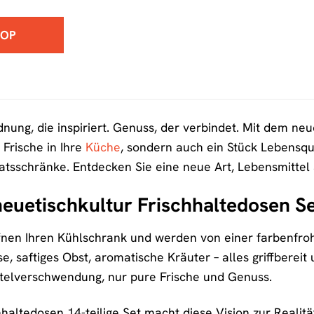
HOP
rdnung, die inspiriert. Genuss, der verbindet. Mit dem ne
 Frische in Ihre
Küche
, sondern auch ein Stück Lebensqu
atsschränke. Entdecken Sie eine neue Art, Lebensmittel a
euetischkultur Frischhaltedosen Se
öffnen Ihren Kühlschrank und werden von einer farbenfroh
, saftiges Obst, aromatische Kräuter – alles griffberei
telverschwendung, nur pure Frische und Genuss.
haltedosen 14-teilige Set macht diese Vision zur Realit