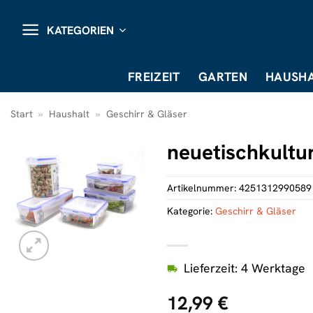
Zum
Inhalt
KATEGORIEN
springen
FREIZEIT
GARTEN
HAUSHA
Start
»
Haushalt
»
Geschirr & Gläser
neuetischkultur
Artikelnummer:
4251312990589
Kategorie:
Geschirr & Gläser
Lieferzeit: 4 Werktage
12,99
€