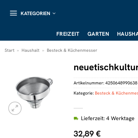
Zum
Inhalt
KATEGORIEN
springen
FREIZEIT
GARTEN
HAUSHA
Start
»
Haushalt
»
Besteck & Küchenmesser
neuetischkultu
Artikelnummer:
4250648990638
Kategorie:
Besteck & Küchenme
Lieferzeit: 4 Werktage
32,89
€