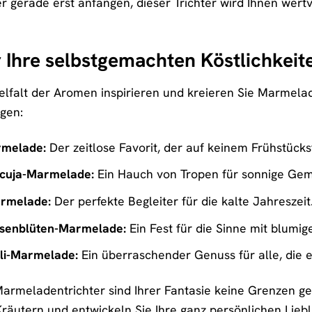
gerade erst anfangen, dieser Trichter wird Ihnen wertvo
r Ihre selbstgemachten Köstlichkeit
elfalt der Aromen inspirieren und kreieren Sie Marmelade
egen:
rmelade:
Der zeitlose Favorit, der auf keinem Frühstückst
cuja-Marmelade:
Ein Hauch von Tropen für sonnige Gem
armelade:
Der perfekte Begleiter für die kalte Jahreszeit
osenblüten-Marmelade:
Ein Fest für die Sinne mit blumig
li-Marmelade:
Ein überraschender Genuss für alle, die 
armeladentrichter sind Ihrer Fantasie keine Grenzen ge
äutern und entwickeln Sie Ihre ganz persönlichen Liebli