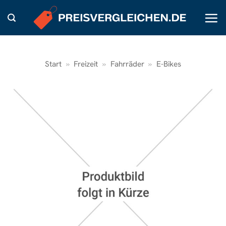
Zum
Inhalt
springen
Start
»
Freizeit
»
Fahrräder
»
E-Bikes