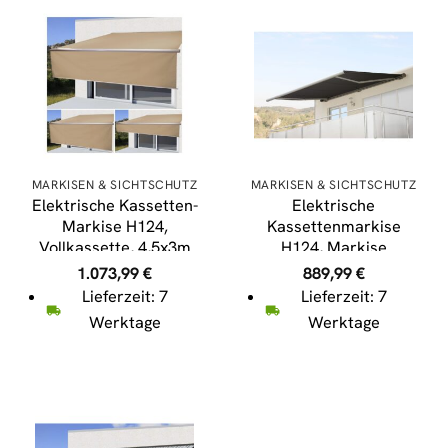
MARKISEN & SICHTSCHUTZ
MARKISEN & SICHTSCHUTZ
Elektrische Kassetten-
Elektrische
Markise H124,
Kassettenmarkise
Vollkassette, 4,5x3m
H124, Markise
ausfahrbarer Volant ~
Vollkassette 5x3m ~
1.073,99
€
889,99
€
Polyester Creme
Polyester Anthrazit
Lieferzeit: 7
Lieferzeit: 7
Werktage
Werktage