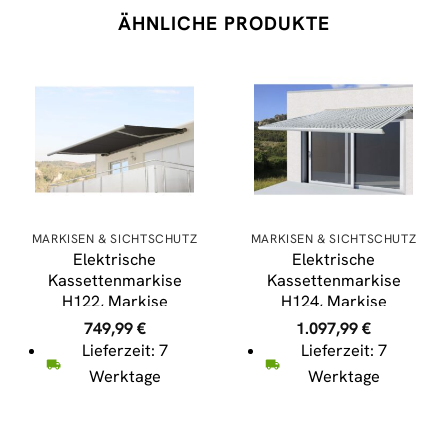
ÄHNLICHE PRODUKTE
MARKISEN & SICHTSCHUTZ
MARKISEN & SICHTSCHUTZ
Elektrische
Elektrische
Kassettenmarkise
Kassettenmarkise
H122, Markise
H124, Markise
Vollkassette 4x3m ~
Vollkassette 5x3m ~
749,99
€
1.097,99
€
Polyester Anthrazit
Polyester Grau/Weiß
Lieferzeit: 7
Lieferzeit: 7
Werktage
Werktage