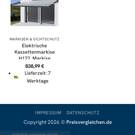
MARKISEN & SICHTSCHUTZ
Elektrische
Kassettenmarkise
H122, Markise
Vollkassette 4x3m ~
838,99
€
Polyester Grau/Weiß,
Lieferzeit: 7
Rahmen anthrazit
Werktage
IMPRESSUM
DATENSCHUTZ
Copyright 2026 ©
Preisvergleichen.de