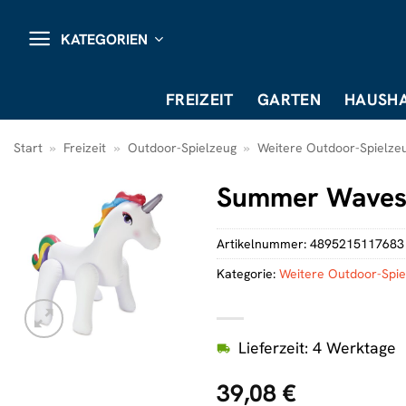
Zum
Inhalt
KATEGORIEN
springen
FREIZEIT
GARTEN
HAUSHA
Start
»
Freizeit
»
Outdoor-Spielzeug
»
Weitere Outdoor-Spielze
Summer Waves 
Artikelnummer:
4895215117683
Kategorie:
Weitere Outdoor-Spie
Lieferzeit: 4 Werktage
39,08
€