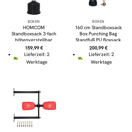
BOXEN
BOXEN
HOMCOM
160 cm Standboxsack
Standboxsack 3-fach
Box Punching Bag
höhenverstellbar
Standfuß PU Boxsack
schwarz, rot
Stehend Boxständer Rot
159,99
€
200,99
€
Lieferzeit: 2
Lieferzeit: 2
Werktage
Werktage