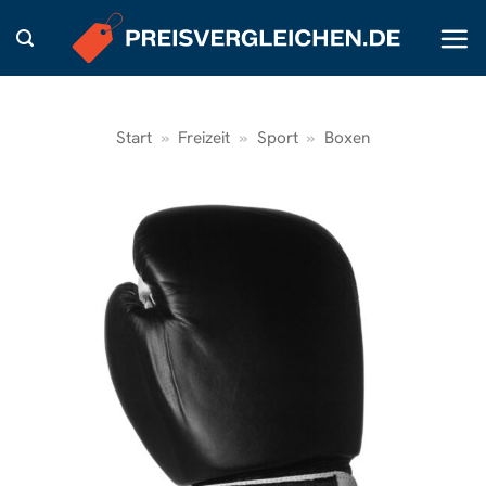
Zum
Inhalt
springen
Start
»
Freizeit
»
Sport
»
Boxen