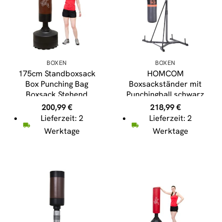
BOXEN
BOXEN
175cm Standboxsack
HOMCOM
Box Punching Bag
Boxsackständer mit
Boxsack Stehend
Punchingball schwarz
Boxständer Braun
163 x 115 x 224 cm
200,99
€
218,99
€
(BxTxH)
Lieferzeit: 2
Lieferzeit: 2
Werktage
Werktage