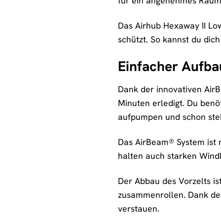
für ein angenehmes Raum
Das Airhub Hexaway II Low
schützt. So kannst du dic
Einfacher Aufba
Dank der innovativen Air
Minuten erledigt. Du benö
aufpumpen und schon steht
Das AirBeam® System ist n
halten auch starken Windb
Der Abbau des Vorzelts is
zusammenrollen. Dank des
verstauen.