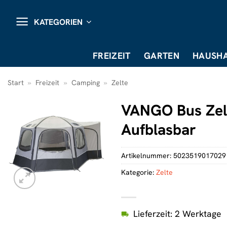
Zum
Inhalt
KATEGORIEN
springen
FREIZEIT
GARTEN
HAUSHA
Start
»
Freizeit
»
Camping
»
Zelte
VANGO Bus Zelt
Aufblasbar
Artikelnummer:
5023519017029
Kategorie:
Zelte
Lieferzeit: 2 Werktage