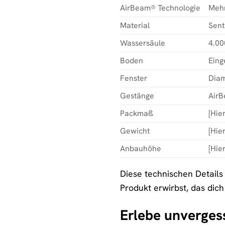
AirBeam® Technologie
Mehr
Material
Sent
Wassersäule
4.0
Boden
Eing
Fenster
Diam
Gestänge
AirB
Packmaß
[Hie
Gewicht
[Hie
Anbauhöhe
[Hie
Diese technischen Details
Produkt erwirbst, das dic
Erlebe unverge