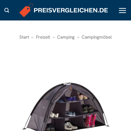
Zum
Inhalt
springen
Start
»
Freizeit
»
Camping
»
Campingmöbel