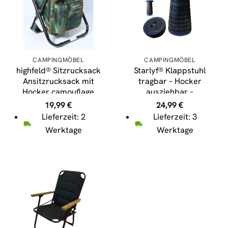
CAMPINGMÖBEL
CAMPINGMÖBEL
highfeld® Sitzrucksack
Starlyf® Klappstuhl
Ansitzrucksack mit
tragbar – Hocker
Hocker camouflage
ausziehbar –
Campinghocker
Campingstuhl klein
19,99
€
24,99
€
Angelhocker Falthocker
Telescopic Stool
Lieferzeit: 2
Lieferzeit: 3
Werktage
Werktage