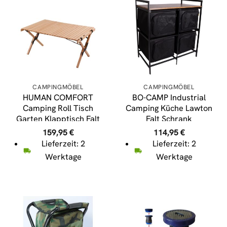
CAMPINGMÖBEL
CAMPINGMÖBEL
HUMAN COMFORT
BO-CAMP Industrial
Camping Roll Tisch
Camping Küche Lawton
Garten Klapptisch Falt
Falt Schrank
Lamellen Groß Holz
Schubladen Tisch Holz
159,95
€
114,95
€
90×60
Stahl
Lieferzeit: 2
Lieferzeit: 2
Werktage
Werktage