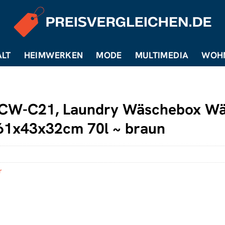
LT
HEIMWERKEN
MODE
MULTIMEDIA
WOH
CW-C21, Laundry Wäschebox Wä
61x43x32cm 70l ~ braun
r