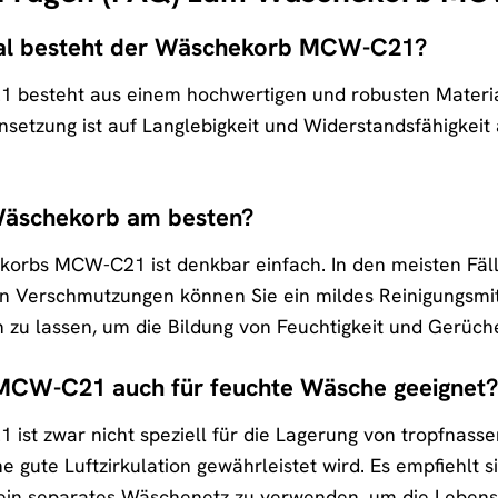
al besteht der Wäschekorb MCW-C21?
esteht aus einem hochwertigen und robusten Material, d
tzung ist auf Langlebigkeit und Widerstandsfähigkeit 
 Wäschekorb am besten?
orbs MCW-C21 ist denkbar einfach. In den meisten Fälle
en Verschmutzungen können Sie ein mildes Reinigungsmi
 zu lassen, um die Bildung von Feuchtigkeit und Gerüch
MCW-C21 auch für feuchte Wäsche geeignet?
t zwar nicht speziell für die Lagerung von tropfnasser
e gute Luftzirkulation gewährleistet wird. Es empfiehlt
 ein separates Wäschenetz zu verwenden, um die Lebens