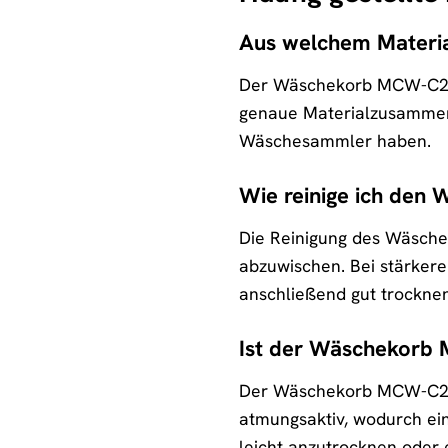
Aus welchem Materi
Der Wäschekorb MCW-C21 b
genaue Materialzusammense
Wäschesammler haben.
Wie reinige ich den
Die Reinigung des Wäschek
abzuwischen. Bei stärker
anschließend gut trocknen
Ist der Wäschekorb 
Der Wäschekorb MCW-C21 is
atmungsaktiv, wodurch ein
leicht anzutrocknen oder