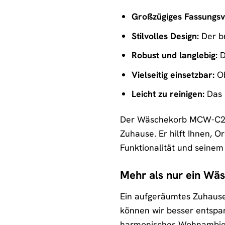
Großzügiges Fassungs
Stilvolles Design:
Der br
Robust und langlebig:
D
Vielseitig einsetzbar:
Ob
Leicht zu reinigen:
Das M
Der Wäschekorb MCW-C21 is
Zuhause. Er hilft Ihnen, 
Funktionalität und seinem
Mehr als nur ein Wäs
Ein aufgeräumtes Zuhause
können wir besser entspan
harmonisches Wohnambiente