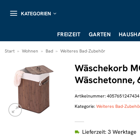
Zum
Inhalt
KATEGORIEN
springen
FREIZEIT
GARTEN
HAUSHA
Start
»
Wohnen
»
Bad
»
Weiteres Bad-Zubehör
Wäschekorb M
Wäschetonne, 
Artikelnummer:
4057651247434
Kategorie:
Weiteres Bad-Zubehö
Lieferzeit: 3 Werktage