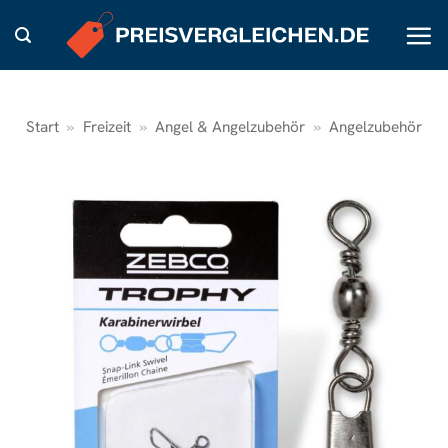
Zum
Inhalt
springen
Start
»
Freizeit
»
Angel & Angelzubehör
»
Angelzubehör