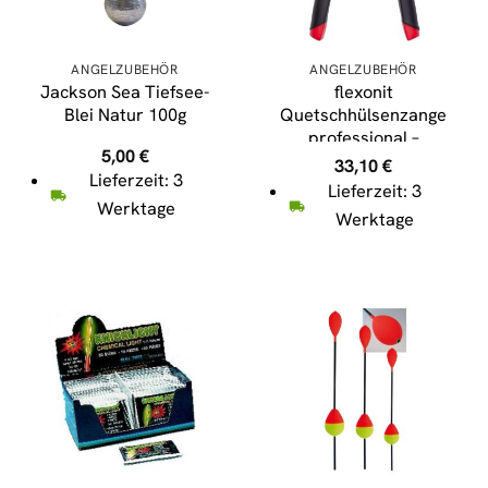
ANGELZUBEHÖR
ANGELZUBEHÖR
Jackson Sea Tiefsee-
flexonit
Blei Natur 100g
Quetschhülsenzange
professional –
5,00
€
Klemmhülsenzange für
33,10
€
Lieferzeit: 3
Stahlvorfach
Lieferzeit: 3
Werktage
Werktage