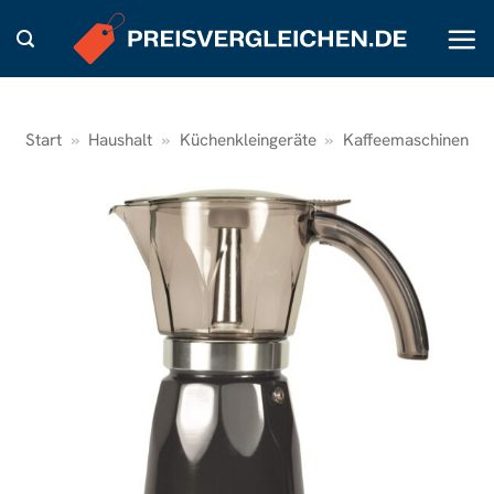
Zum
Inhalt
springen
Start
»
Haushalt
»
Küchenkleingeräte
»
Kaffeemaschinen