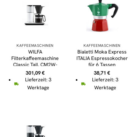
KAFFEEMASCHINEN
KAFFEEMASCHINEN
WILFA
Bialetti Moka Express
Filterkaffeemaschine
ITALIA Espressokocher
Classic Tall, CM2W-
für 6 Tassen
A125, weiß
301,09
€
38,71
€
Lieferzeit: 3
Lieferzeit: 3
Werktage
Werktage