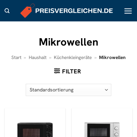
Zum
Inhalt
springen
Mikrowellen
Start
»
Haushalt
»
Küchenkleingeräte
»
Mikrowellen
FILTER