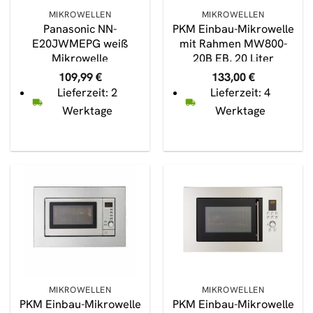
MIKROWELLEN
MIKROWELLEN
Panasonic NN-
PKM Einbau-Mikrowelle
E20JWMEPG weiß
mit Rahmen MW800-
Mikrowelle
20B EB, 20 Liter
Garraum
109,99
€
133,00
€
Lieferzeit: 2
Lieferzeit: 4
Werktage
Werktage
MIKROWELLEN
MIKROWELLEN
PKM Einbau-Mikrowelle
PKM Einbau-Mikrowelle