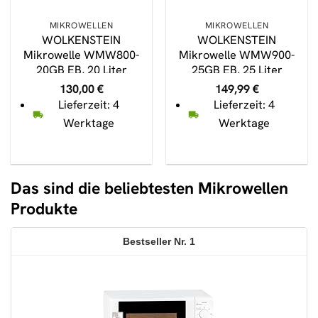
MIKROWELLEN
MIKROWELLEN
WOLKENSTEIN
WOLKENSTEIN
Mikrowelle WMW800-
Mikrowelle WMW900-
20GB EB, 20 Liter
25GB EB, 25 Liter
Volumen
Volumen
130,00
€
149,99
€
Lieferzeit: 4
Lieferzeit: 4
Werktage
Werktage
Das sind die beliebtesten Mikrowellen
Produkte
1