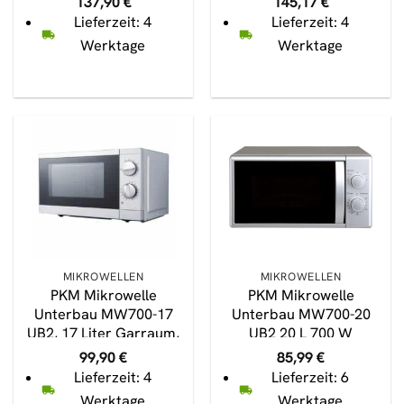
137,90
€
145,17
€
Lieferzeit: 4
Lieferzeit: 4
Werktage
Werktage
MIKROWELLEN
MIKROWELLEN
PKM Mikrowelle
PKM Mikrowelle
Unterbau MW700-17
Unterbau MW700-20
UB2, 17 Liter Garraum,
UB2 20 L 700 W
700 Watt
99,90
€
85,99
€
Lieferzeit: 4
Lieferzeit: 6
Werktage
Werktage