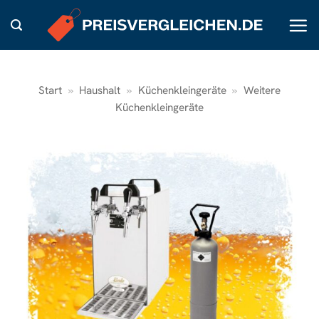
Zum
Inhalt
springen
Start
»
Haushalt
»
Küchenkleingeräte
»
Weitere
Küchenkleingeräte