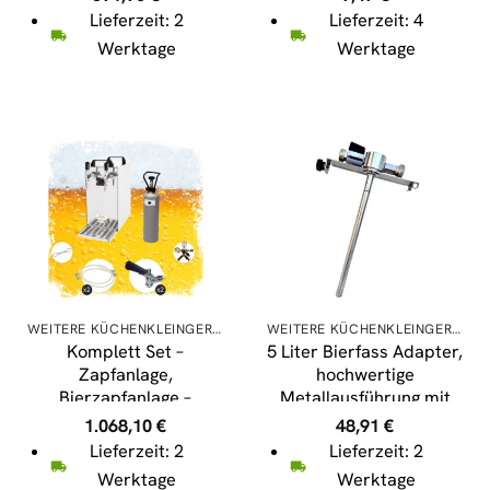
mit Membranpumpe, 1-
Lieferzeit: 2
Lieferzeit: 4
leitig Trockenkühlgerät
Werktage
Werktage
aus Edelstahl, 25
Liter/h, Green Line,
Zapfkopf:Flach
WEITERE KÜCHENKLEINGERÄTE
WEITERE KÜCHENKLEINGERÄTE
Komplett Set –
5 Liter Bierfass Adapter,
Zapfanlage,
hochwertige
Bierzapfanlage –
Metallausführung mit
Kontakt 40 2-leitig
Bierabstellhahn
1.068,10
€
48,91
€
Trockenkühler,
Lieferzeit: 2
Lieferzeit: 2
Durchlaufkühler 50
Werktage
Werktage
Liter/h, Green Line,