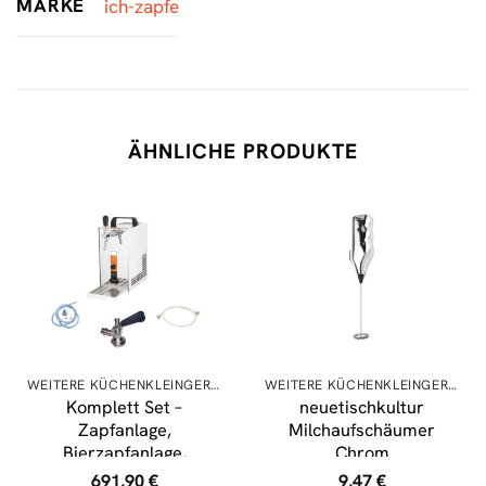
MARKE
ich-zapfe
ÄHNLICHE PRODUKTE
WEITERE KÜCHENKLEINGERÄTE
WEITERE KÜCHENKLEINGERÄTE
Komplett Set –
neuetischkultur
Zapfanlage,
Milchaufschäumer
Bierzapfanlage,
Chrom
Bierzapfen PYGMY 20/K
691,90
€
9,47
€