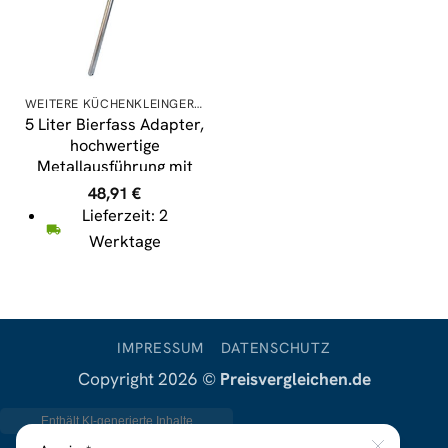
WEITERE KÜCHENKLEINGERÄTE
5 Liter Bierfass Adapter,
hochwertige
Metallausführung mit
Bierabstellhahn
48,91
€
Lieferzeit: 2
Werktage
IMPRESSUM
DATENSCHUTZ
Copyright 2026 ©
Preisvergleichen.de