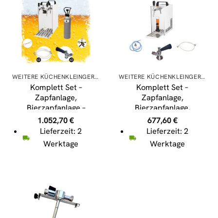
WEITERE KÜCHENKLEINGERÄTE
WEITERE KÜCHENKLEINGERÄTE
Komplett Set –
Komplett Set –
Zapfanlage,
Zapfanlage,
Bierzapfanlage –
Bierzapfanlage,
Kontakt 40 2-leitig
Bierzapfen PYGMY 20/K
1.052,70
€
677,60
€
Trockenkühler,
mit Membranpumpe, 1-
Lieferzeit: 2
Lieferzeit: 2
Durchlaufkühler 50
leitig Trockenkühlgerät
Werktage
Werktage
Liter/h, Green Line,
aus Edelstahl, 25
Zapfkopf:Flach,Zapfkopf
Liter/h, Green Line,
2:Flach
Zapfkopf:5 Liter
Adapter