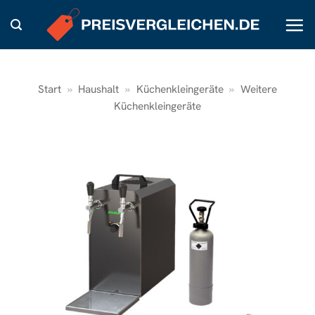
Zum
Inhalt
springen
Start
»
Haushalt
»
Küchenkleingeräte
»
Weitere
Küchenkleingeräte