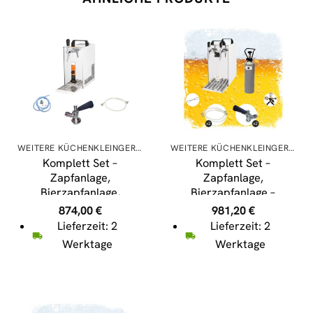
WEITERE KÜCHENKLEINGERÄTE
WEITERE KÜCHENKLEINGERÄTE
Komplett Set –
Komplett Set –
Zapfanlage,
Zapfanlage,
Bierzapfanlage,
Bierzapfanlage –
Bierzapfen PYGMY 20/K
Kontakt 40 2-leitig
874,00
€
981,20
€
mit Membranpumpe, 1-
Trockenkühler,
Lieferzeit: 2
Lieferzeit: 2
leitig Trockenkühlgerät
Durchlaufkühler 50
Werktage
Werktage
aus Edelstahl, 25
Liter/h, Green Line,
Liter/h, Green Line,
Zapfkopf:ohne,Zapfkopf
Zapfkopf:ohne
2:ohne