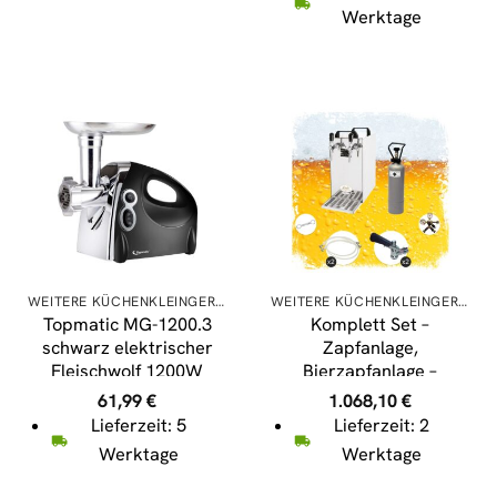
Durchlaufkühler 50
Werktage
Liter/h, Green Line,
Zapfkopf:Korb,Zapfkopf
2:Kombi
WEITERE KÜCHENKLEINGERÄTE
WEITERE KÜCHENKLEINGERÄTE
Topmatic MG-1200.3
Komplett Set –
schwarz elektrischer
Zapfanlage,
Fleischwolf 1200W
Bierzapfanlage –
Edelstahl Rückwärtslauf
Kontakt 40 2-leitig
61,99
€
1.068,10
€
Sicherheitsschalter
Trockenkühler,
Lieferzeit: 5
Lieferzeit: 2
Durchlaufkühler 50
Werktage
Werktage
Liter/h, Green Line,
Zapfkopf:5 Liter