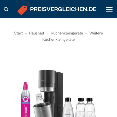
Zum
Inhalt
springen
Start
»
Haushalt
»
Küchenkleingeräte
»
Weitere
Küchenkleingeräte