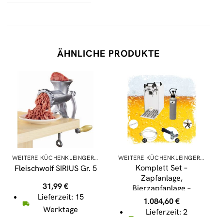
ÄHNLICHE PRODUKTE
WEITERE KÜCHENKLEINGERÄTE
WEITERE KÜCHENKLEINGERÄTE
Komplett Set –
Fleischwolf SIRIUS Gr. 5
Zapfanlage,
31,99
€
Bierzapfanlage –
Lieferzeit: 15
Kontakt 40 2-leitig
1.084,60
€
Trockenkühler,
Werktage
Lieferzeit: 2